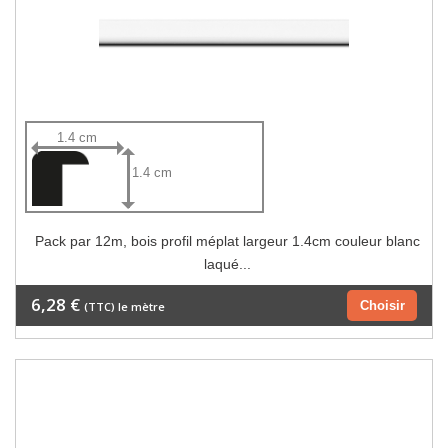
1.4 cm
1.4 cm
Pack par 12m, bois profil méplat largeur 1.4cm couleur blanc
laqué...
6,28 €
Choisir
(TTC) le mètre