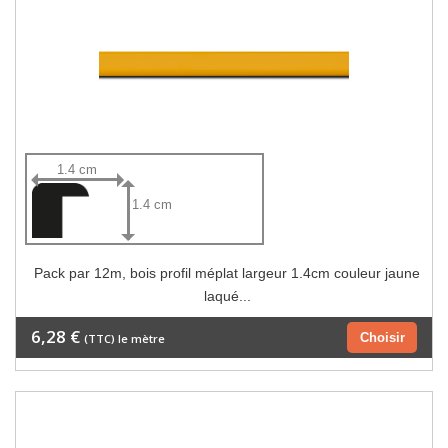
1.4 cm
1.4 cm
Pack par 12m, bois profil méplat largeur 1.4cm couleur jaune
laqué...
6,28 €
Choisir
(TTC) le mètre