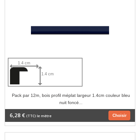
1.4 cm
1.4 cm
Pack par 12m, bois profil méplat largeur 1.4cm couleur bleu
nuit foncé...
6,28 €
Choisir
(TTC) le mètre