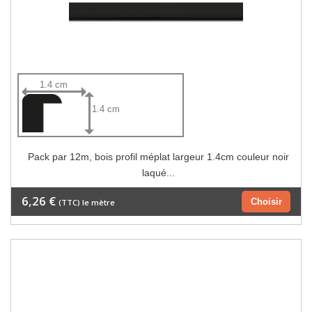
1.4 cm
1.4 cm
Pack par 12m, bois profil méplat largeur 1.4cm couleur noir
laqué...
6,26 €
Choisir
(TTC) le mètre