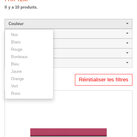
Il y a 10 produits.
Couleur
Largeur de baguette
Noir
Blanc
Style
Rouge
VEGAS 15
Bordeaux
Type
Bleu
Jaune
Orange
Réinitialiser les filtres
Résultats 1 - 10 sur 10.
Vert
Rose