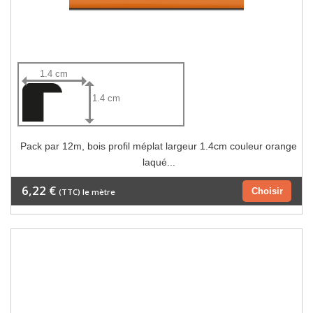
1.4 cm
1.4 cm
Pack par 12m, bois profil méplat largeur 1.4cm couleur orange
laqué...
6,22 €
Choisir
(TTC) le mètre