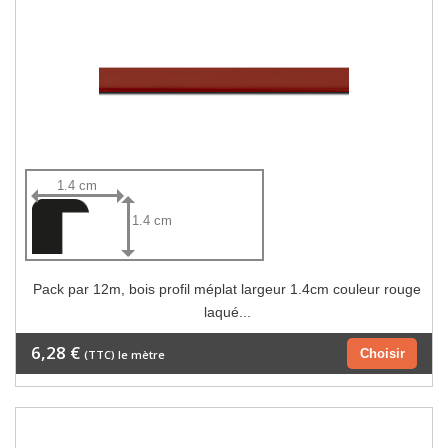
1.4 cm
1.4 cm
Pack par 12m, bois profil méplat largeur 1.4cm couleur rouge
laqué...
6,28 €
Choisir
(TTC) le mètre