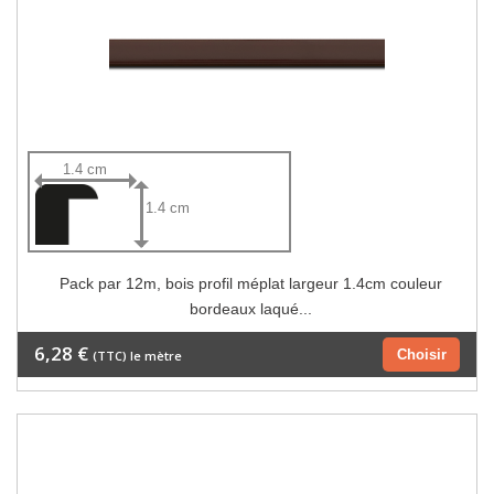
1.4 cm
1.4 cm
Pack par 12m, bois profil méplat largeur 1.4cm couleur
bordeaux laqué...
6,28 €
Choisir
(TTC) le mètre