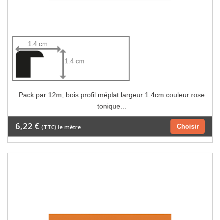
1.4 cm
1.4 cm
Pack par 12m, bois profil méplat largeur 1.4cm couleur rose
tonique...
6,22 €
Choisir
(TTC) le mètre