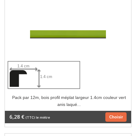
1.4 cm
1.4 cm
Pack par 12m, bois profil méplat largeur 1.4cm couleur vert
anis laqué...
6,28 €
Choisir
(TTC) le mètre