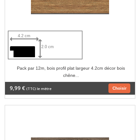
4.2 cm
2.0 cm
Pack par 12m, bois profil plat largeur 4.2cm décor bois
chêne...
9,99 €
Choisir
(TTC) le mètre