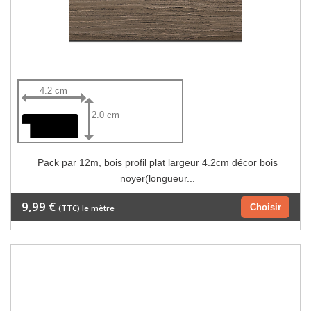
4.2 cm
2.0 cm
Pack par 12m, bois profil plat largeur 4.2cm décor bois
noyer(longueur...
9,99 €
Choisir
(TTC) le mètre