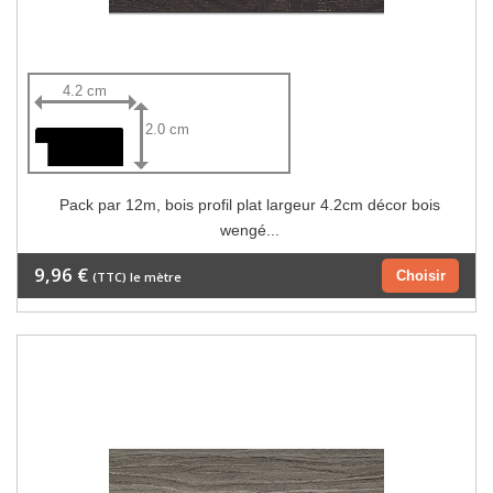
4.2 cm
2.0 cm
Pack par 12m, bois profil plat largeur 4.2cm décor bois
wengé...
9,96 €
Choisir
(TTC) le mètre