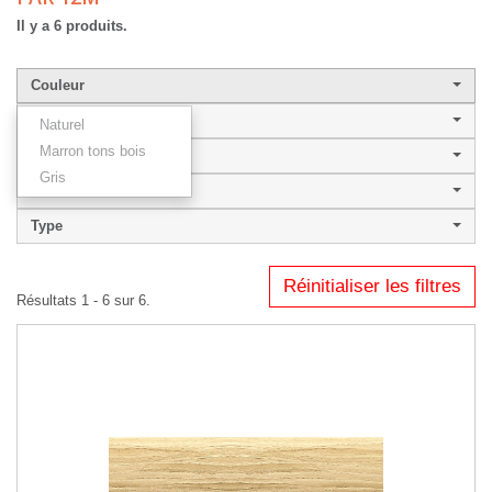
Il y a 6 produits.
Couleur
Largeur de baguette
Naturel
Marron tons bois
Style
Gris
NATURA 40.20
Type
Réinitialiser les filtres
Résultats 1 - 6 sur 6.