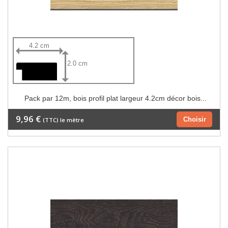
4.2 cm
2.0 cm
Pack par 12m, bois profil plat largeur 4.2cm décor bois...
9,96 €
Choisir
(TTC) le mètre