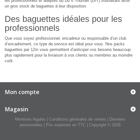
les professionnels et adeptes du Do It Yourself (DIY) souhaitant avoir
un gros stock de baguettes à leur disposition.
Des baguettes idéales pour les
professionnels
Que vous soyez professionnel, encadreur ou responsable d’un club
d’encadrement, ce type de service est idéal pour vous. Nos packs
baguettes par 12m vous permettent d’anticiper vos besoins beaucoup
plus rapidement pour la livraison à vos clients ou membres au moindre
coût.
Mon compte
Magasin
Mentions légales
|
Conditions générales de ventes
|
Données
personnelles
| Prix exprimés en TTC | Copyright © 2026