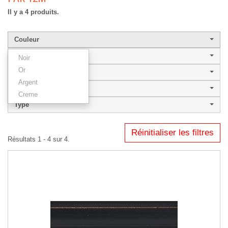
Il y a 4 produits.
Couleur
Largeur de baguette
Noir
Or
Style
Argent
HAVANA 40
Creme
Type
Réinitialiser les filtres
Résultats 1 - 4 sur 4.