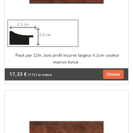
4.1 cm
2.4 cm
Pack par 12m, bois profil incurvé largeur 4.1cm couleur
marron foncé...
17,33 €
Choisir
(TTC) le mètre