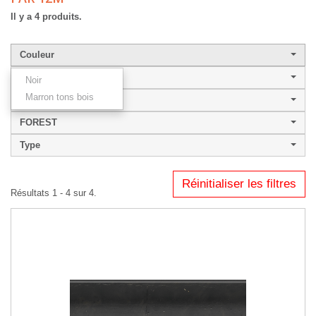
Il y a 4 produits.
Couleur
Largeur de baguette
Noir
Marron tons bois
Style
FOREST
Type
Réinitialiser les filtres
Résultats 1 - 4 sur 4.