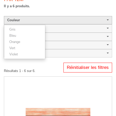
Il y a 6 produits.
Couleur
Largeur de baguette
Gris
Bleu
Style
Orange
AQUARELLE
Vert
Type
Violet
Réinitialiser les filtres
Résultats 1 - 6 sur 6.