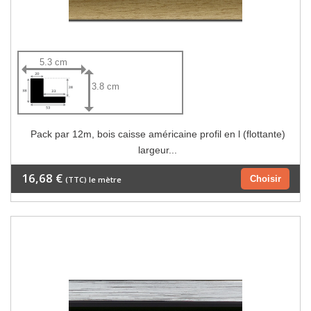
5.3 cm
3.8 cm
Pack par 12m, bois caisse américaine profil en l (flottante)
largeur...
16,68 €
Choisir
(TTC) le mètre