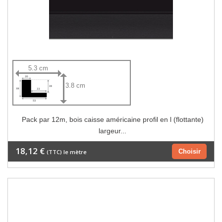
5.3 cm
3.8 cm
Pack par 12m, bois caisse américaine profil en l (flottante)
largeur...
18,12 €
Choisir
(TTC) le mètre