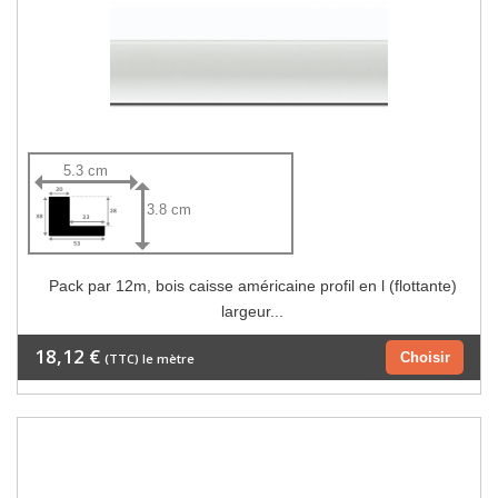
5.3 cm
3.8 cm
Pack par 12m, bois caisse américaine profil en l (flottante)
largeur...
18,12 €
Choisir
(TTC) le mètre