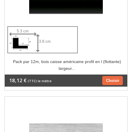
5.3 cm
3.8 cm
Pack par 12m, bois caisse américaine profil en l (flottante)
largeur...
18,12 €
Choisir
(TTC) le mètre