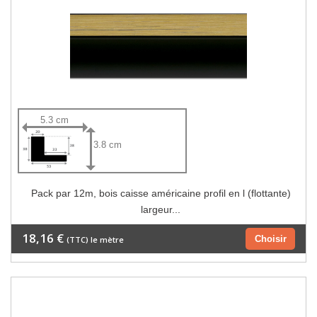
5.3 cm
3.8 cm
Pack par 12m, bois caisse américaine profil en l (flottante)
largeur...
18,16 €
Choisir
(TTC) le mètre