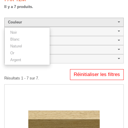
Il y a 7 produits.
Couleur
Largeur de baguette
Noir
Blanc
Style
Naturel
ELLA
Or
Type
Argent
Réinitialiser les filtres
Résultats 1 - 7 sur 7.