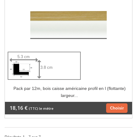
5.3 cm
3.8 cm
Pack par 12m, bois caisse américaine profil en l (flottante)
largeur...
18,16 €
Choisir
(TTC) le mètre