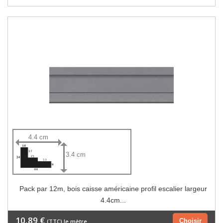
4.4 cm
3.4 cm
Pack par 12m, bois caisse américaine profil escalier largeur
4.4cm...
10,89 €
Choisir
(TTC) le mètre