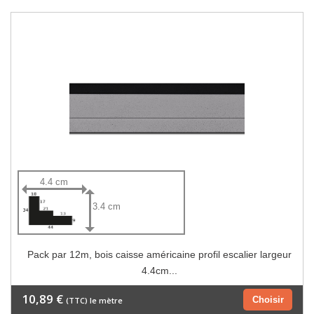
4.4 cm
3.4 cm
Pack par 12m, bois caisse américaine profil escalier largeur
4.4cm...
10,89 €
Choisir
(TTC) le mètre