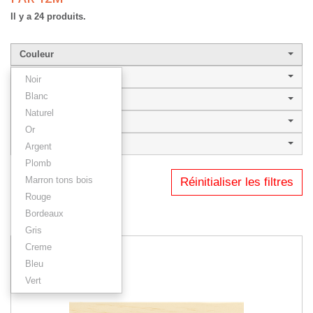
Il y a 24 produits.
Couleur
Largeur de baguette
Noir
Blanc
Style
Naturel
ATRIUM
Or
Type
Argent
Plomb
Marron tons bois
Réinitialiser les filtres
1
2
Rouge
Bordeaux
Résultats 1 - 12 sur 24.
Gris
Creme
Bleu
Vert