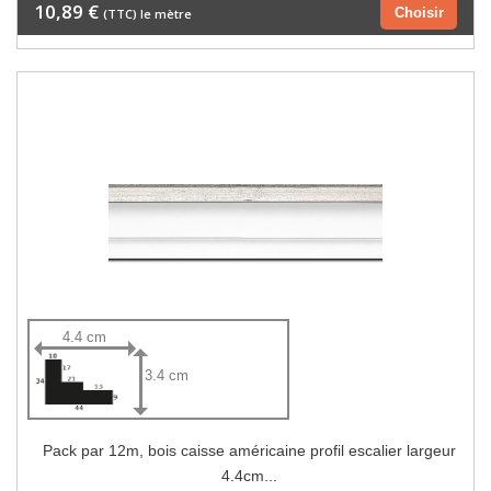
10,89 €
Choisir
(TTC) le mètre
4.4 cm
3.4 cm
Pack par 12m, bois caisse américaine profil escalier largeur
4.4cm...