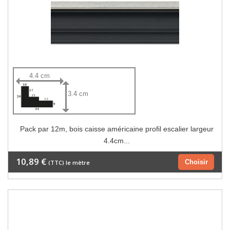
4.4 cm
3.4 cm
Pack par 12m, bois caisse américaine profil escalier largeur
4.4cm...
10,89 €
Choisir
(TTC) le mètre