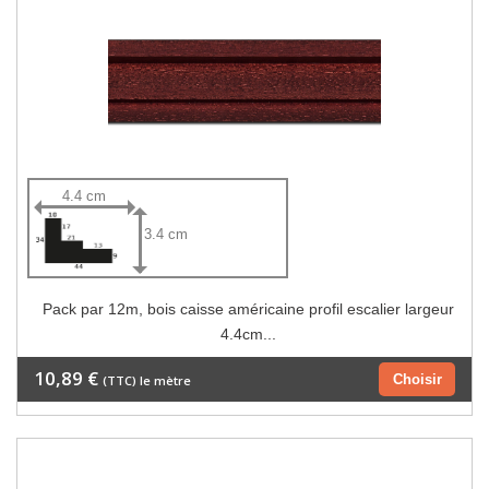
4.4 cm
3.4 cm
Pack par 12m, bois caisse américaine profil escalier largeur
4.4cm...
10,89 €
Choisir
(TTC) le mètre