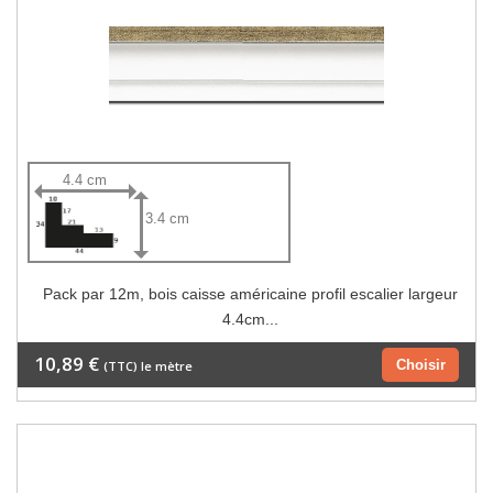
4.4 cm
3.4 cm
Pack par 12m, bois caisse américaine profil escalier largeur
4.4cm...
10,89 €
Choisir
(TTC) le mètre