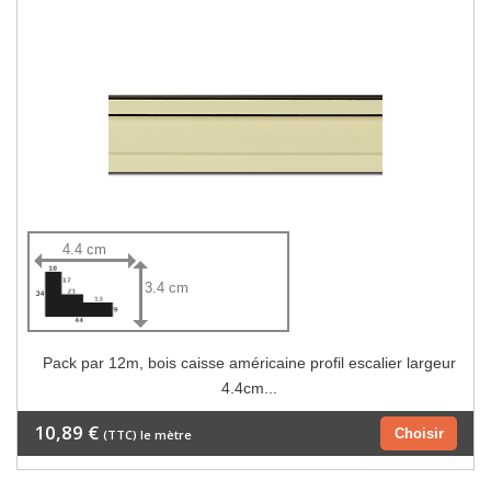
4.4 cm
3.4 cm
Pack par 12m, bois caisse américaine profil escalier largeur
4.4cm...
10,89 €
Choisir
(TTC) le mètre