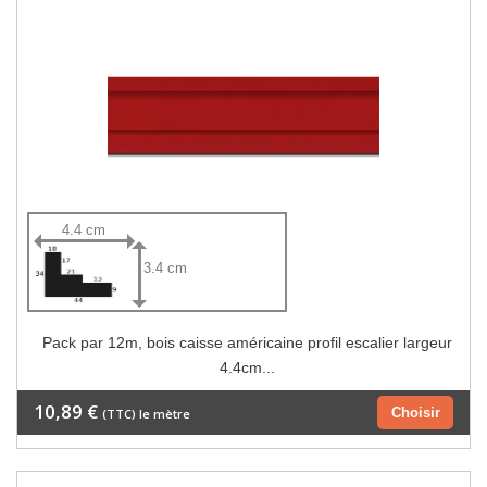
4.4 cm
3.4 cm
Pack par 12m, bois caisse américaine profil escalier largeur
4.4cm...
10,89 €
Choisir
(TTC) le mètre