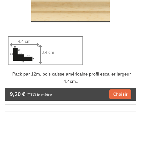
4.4 cm
3.4 cm
Pack par 12m, bois caisse américaine profil escalier largeur
4.4cm...
9,20 €
Choisir
(TTC) le mètre