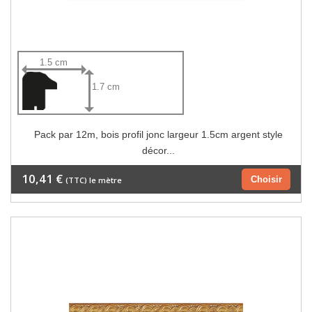
1.5 cm
1.7 cm
Pack par 12m, bois profil jonc largeur 1.5cm argent style
décor...
10,41 €
Choisir
(TTC) le mètre