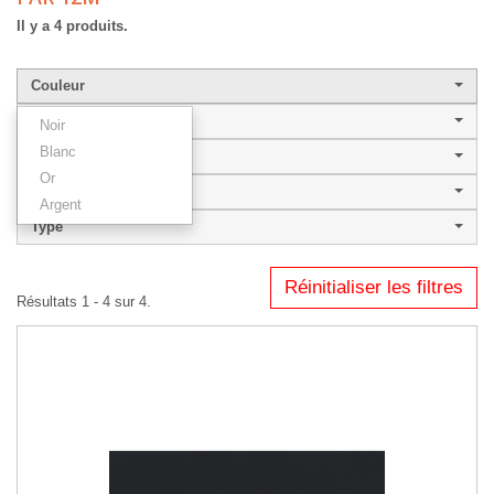
Il y a 4 produits.
Couleur
Largeur de baguette
Noir
Blanc
Style
Or
KULBO 30
Argent
Type
Réinitialiser les filtres
Résultats 1 - 4 sur 4.