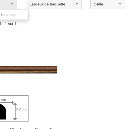
r
Largeur de baguette
Style
 tons bois
 - 1 sur 1.
4 cm
2.0 cm