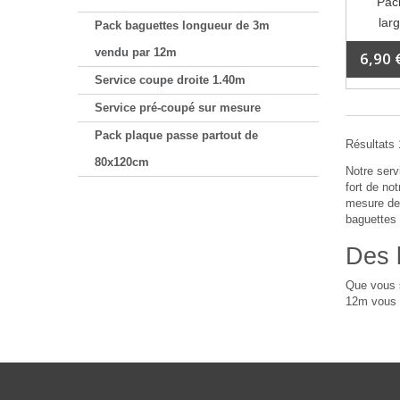
Pack
lar
Pack baguettes longueur de 3m
vendu par 12m
6,90 
Service coupe droite 1.40m
Service pré-coupé sur mesure
Pack plaque passe partout de
Résultats 1
80x120cm
Notre serv
fort de no
mesure de 
baguettes 
Des 
Que vous s
12m vous p