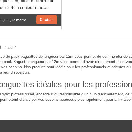
 par 12m, bois profil arrondi
geur 2.4cm couleur marron...
€
Choisir
(TTC) le mètre
 - 1 sur 1.
ice de pack baguettes de longueur par 12m vous permet de commander de supe
tre pack Baguette longueur par 12m vous permet d’avoir directement chez vou
vos besoins. Nos produits sont idéals pour les professionnels et adeptes du D
à leur disposition.
baguettes idéales pour les professio
oyez professionnel, encadreur ou responsable d’un club d’encadrement, ce t
ermettent d’anticiper vos besoins beaucoup plus rapidement pour la livraiso