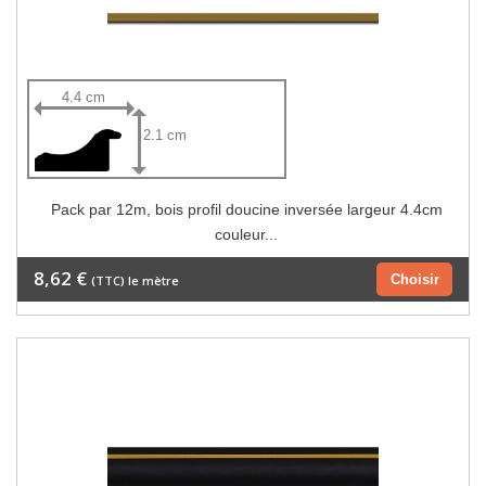
4.4 cm
2.1 cm
Pack par 12m, bois profil doucine inversée largeur 4.4cm
couleur...
8,62 €
Choisir
(TTC) le mètre