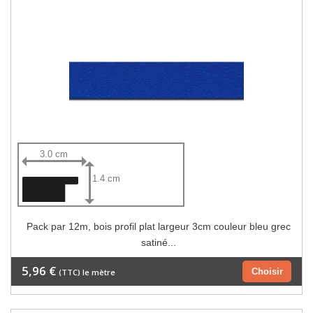
3.0 cm
1.4 cm
Pack par 12m, bois profil plat largeur 3cm couleur bleu grec
satiné...
5,96 €
Choisir
(TTC) le mètre