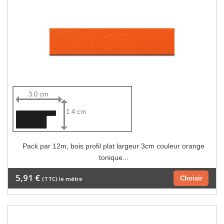
3.0 cm
1.4 cm
Pack par 12m, bois profil plat largeur 3cm couleur orange
tonique...
5,91 €
Choisir
(TTC) le mètre