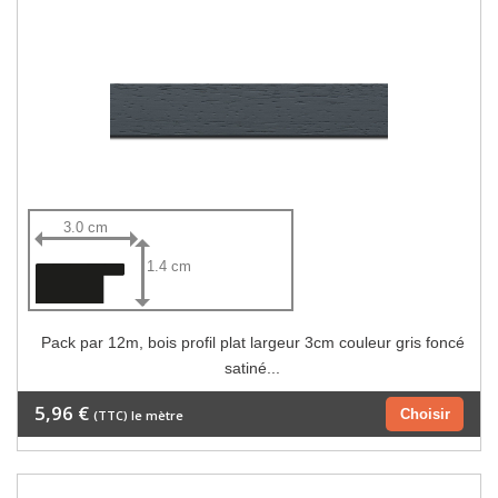
3.0 cm
1.4 cm
Pack par 12m, bois profil plat largeur 3cm couleur gris foncé
satiné...
5,96 €
Choisir
(TTC) le mètre