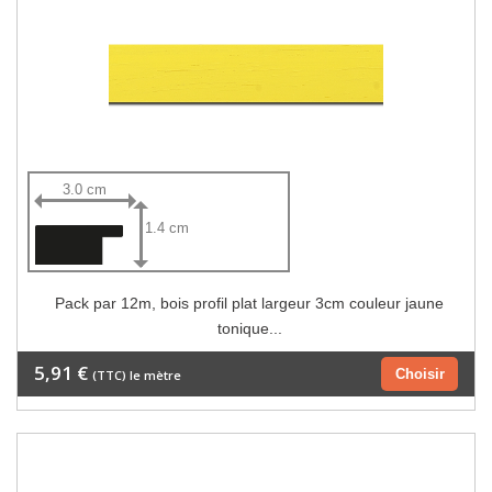
3.0 cm
1.4 cm
Pack par 12m, bois profil plat largeur 3cm couleur jaune
tonique...
5,91 €
Choisir
(TTC) le mètre