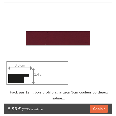
3.0 cm
1.4 cm
Pack par 12m, bois profil plat largeur 3cm couleur bordeaux
satiné...
5,96 €
Choisir
(TTC) le mètre