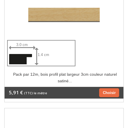
3.0 cm
1.4 cm
Pack par 12m, bois profil plat largeur 3cm couleur naturel
satiné...
5,91 €
Choisir
(TTC) le mètre