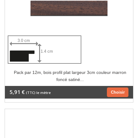
3.0 cm
1.4 cm
Pack par 12m, bois profil plat largeur 3cm couleur marron
foncé satiné...
5,91 €
Choisir
(TTC) le mètre