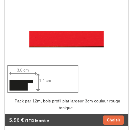
3.0 cm
1.4 cm
Pack par 12m, bois profil plat largeur 3cm couleur rouge
tonique...
5,96 €
Choisir
(TTC) le mètre