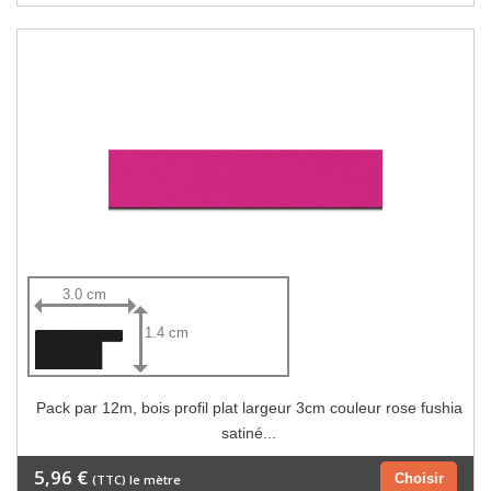
3.0 cm
1.4 cm
Pack par 12m, bois profil plat largeur 3cm couleur rose fushia
satiné...
5,96 €
Choisir
(TTC) le mètre