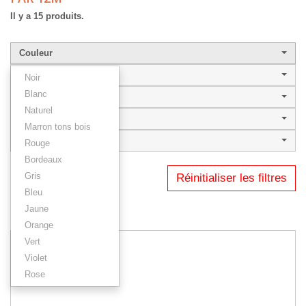
Il y a 15 produits.
Couleur
Largeur de baguette
Noir
Blanc
Style
Naturel
BRATAN 30
Marron tons bois
Type
Rouge
Bordeaux
Gris
Réinitialiser les filtres
1
2
Bleu
Jaune
Résultats 1 - 12 sur 15.
Orange
Vert
Violet
Rose