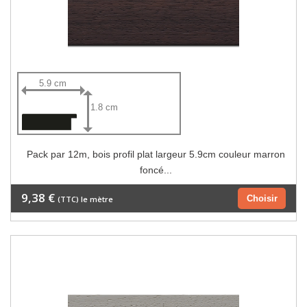
5.9 cm
1.8 cm
Pack par 12m, bois profil plat largeur 5.9cm couleur marron
foncé...
9,38 €
Choisir
(TTC) le mètre