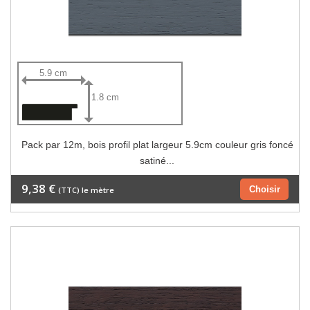
5.9 cm
1.8 cm
Pack par 12m, bois profil plat largeur 5.9cm couleur gris foncé
satiné...
9,38 €
Choisir
(TTC) le mètre