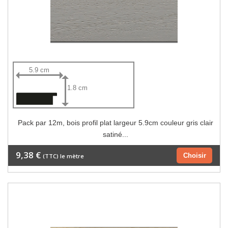
5.9 cm
1.8 cm
Pack par 12m, bois profil plat largeur 5.9cm couleur gris clair
satiné...
9,38 €
Choisir
(TTC) le mètre