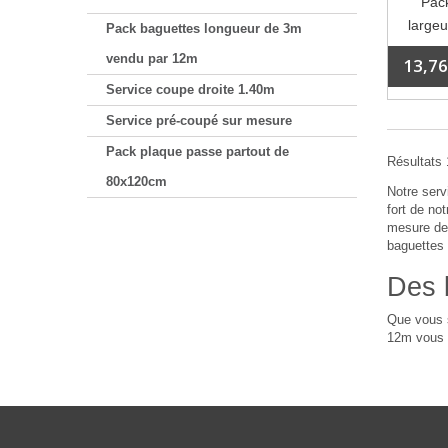
Pack
largeu
Pack baguettes longueur de 3m
vendu par 12m
13,76
Service coupe droite 1.40m
Service pré-coupé sur mesure
Pack plaque passe partout de
Résultats 1
80x120cm
Notre serv
fort de no
mesure de 
baguettes 
Des 
Que vous s
12m vous p