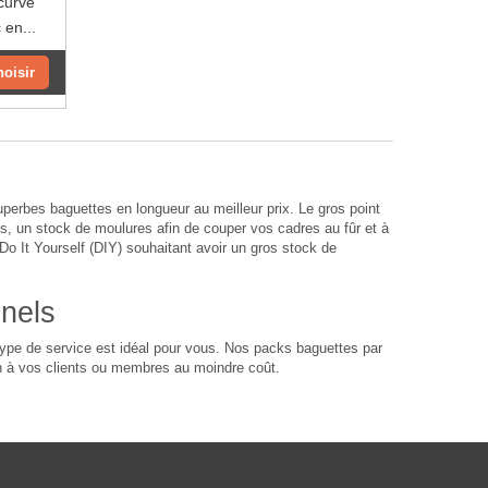
ncurvé
 en...
hoisir
rbes baguettes en longueur au meilleur prix. Le gros point
s, un stock de moulures afin de couper vos cadres au fûr et à
o It Yourself (DIY) souhaitant avoir un gros stock de
nnels
ype de service est idéal pour vous. Nos packs baguettes par
n à vos clients ou membres au moindre coût.