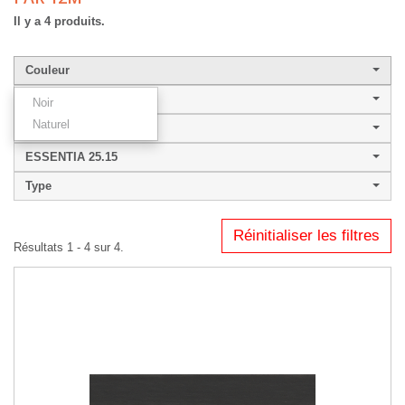
Il y a 4 produits.
Couleur
Largeur de baguette
Noir
Naturel
Style
ESSENTIA 25.15
Type
Réinitialiser les filtres
Résultats 1 - 4 sur 4.