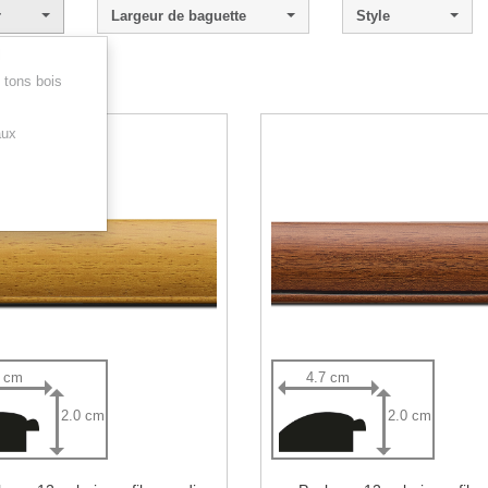
r
Largeur de baguette
Style
l
 tons bois
 - 7 sur 7.
aux
7 cm
4.7 cm
2.0 cm
2.0 cm