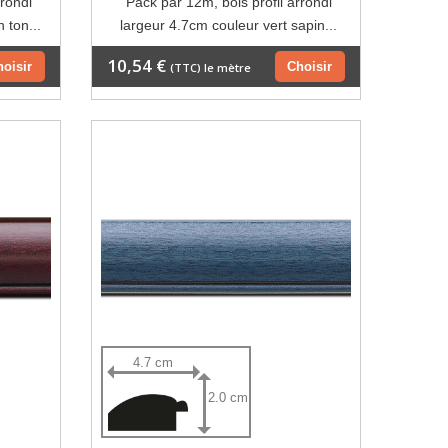
rrondi
Pack par 12m, bois profil arrondi
 ton...
largeur 4.7cm couleur vert sapin...
10,54 €
hoisir
Choisir
(TTC) le mètre
4.7 cm
2.0 cm