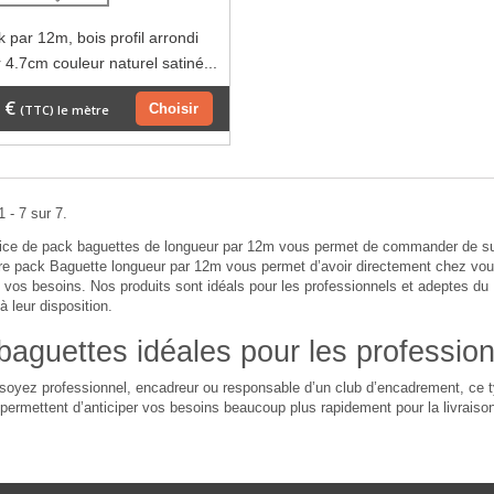
 par 12m, bois profil arrondi
 4.7cm couleur naturel satiné...
 €
Choisir
(TTC) le mètre
 - 7 sur 7.
ice de pack baguettes de longueur par 12m vous permet de commander de supe
tre pack Baguette longueur par 12m vous permet d’avoir directement chez vou
vos besoins. Nos produits sont idéals pour les professionnels et adeptes du D
à leur disposition.
baguettes idéales pour les professio
oyez professionnel, encadreur ou responsable d’un club d’encadrement, ce t
ermettent d’anticiper vos besoins beaucoup plus rapidement pour la livraiso