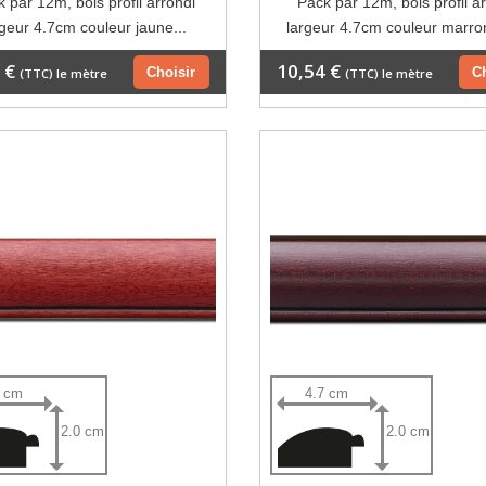
 par 12m, bois profil arrondi
Pack par 12m, bois profil a
rgeur 4.7cm couleur jaune...
largeur 4.7cm couleur marron
 €
10,54 €
Choisir
C
(TTC) le mètre
(TTC) le mètre
7 cm
4.7 cm
2.0 cm
2.0 cm