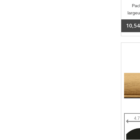
Pack
largeu
10,54
4.