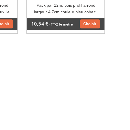
rrondi
Pack par 12m, bois profil arrondi
x lie...
largeur 4.7cm couleur bleu cobalt...
10,54 €
hoisir
Choisir
(TTC) le mètre