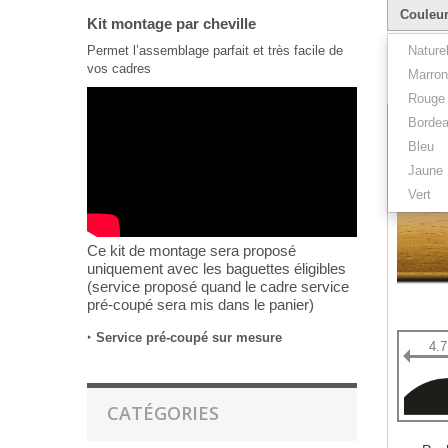
Couleu
Kit montage par cheville
Permet l’assemblage parfait et très facile de
Nature
vos cadres
Marron
Résultats 1
Rouge
Borde
Bleu
Jaune
Vert
Ce kit de montage sera proposé
uniquement avec les baguettes éligibles
(service proposé quand le cadre service
pré-coupé sera mis dans le panier)
‣
Service pré-coupé sur mesure
4.
CATÉGORIES