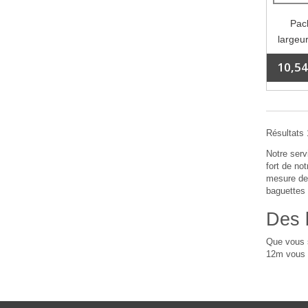
Pack
largeur
10,54
Résultats 1
Notre serv
fort de no
mesure de 
baguettes 
Des 
Que vous s
12m vous p