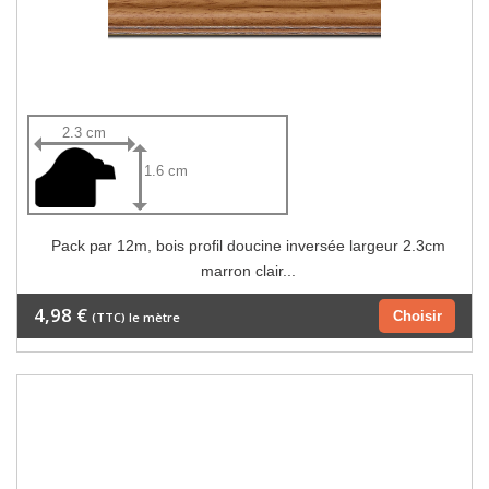
2.3 cm
1.6 cm
Pack par 12m, bois profil doucine inversée largeur 2.3cm
marron clair...
4,98 €
Choisir
(TTC) le mètre