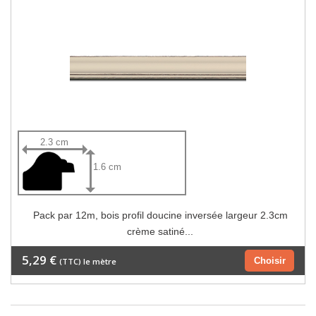
2.3 cm
1.6 cm
Pack par 12m, bois profil doucine inversée largeur 2.3cm
crème satiné...
5,29 €
Choisir
(TTC) le mètre