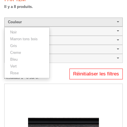
Il y a 8 produits.
Couleur
Largeur de baguette
Noir
Marron tons bois
Style
Gris
OLBIA
Creme
Type
Bleu
Vert
Rose
Réinitialiser les filtres
Résultats 1 - 8 sur 8.