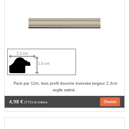
2.3 cm
1.6 cm
Pack par 12m, bois profil doucine inversée largeur 2.3cm
argile satiné...
4,98 €
Choisir
(TTC) le mètre