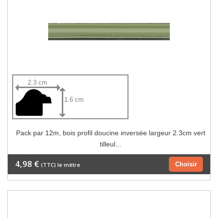
2.3 cm
1.6 cm
Pack par 12m, bois profil doucine inversée largeur 2.3cm vert
tilleul...
4,98 €
Choisir
(TTC) le mètre