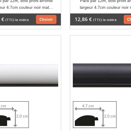
 par 12m, bois profil arrondi
Pack par 12m, bois profil a
eur 4.7cm couleur noir mat...
largeur 4.7cm couleur noir 
 €
12,86 €
Choisir
C
(TTC) le mètre
(TTC) le mètre
7 cm
4.7 cm
2.0 cm
2.0 cm