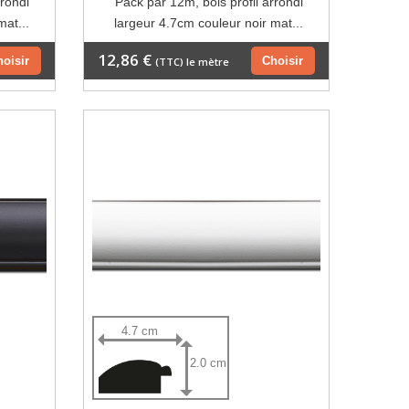
rrondi
Pack par 12m, bois profil arrondi
mat...
largeur 4.7cm couleur noir mat...
12,86 €
hoisir
Choisir
(TTC) le mètre
4.7 cm
2.0 cm