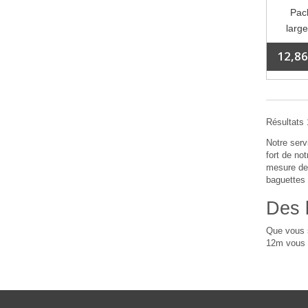
Pack
larg
12,86
Résultats 1
Notre serv
fort de no
mesure de 
baguettes 
Des 
Que vous s
12m vous p