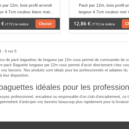
 par 12m, bois profil arrondi
Pack par 12m, bois profil a
eur 4.7cm couleur blanc mat...
largeur 4.7cm couleur noir 
 €
12,86 €
Choisir
C
(TTC) le mètre
(TTC) le mètre
 - 6 sur 6.
ice de pack baguettes de longueur par 12m vous permet de commander de supe
tre pack Baguette longueur par 12m vous permet d’avoir directement chez vou
vos besoins. Nos produits sont idéals pour les professionnels et adeptes du D
à leur disposition.
baguettes idéales pour les professio
oyez professionnel, encadreur ou responsable d’un club d’encadrement, ce t
ermettent d’anticiper vos besoins beaucoup plus rapidement pour la livraiso