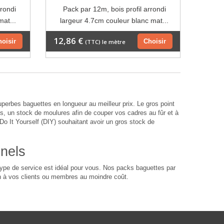
rrondi
Pack par 12m, bois profil arrondi
mat...
largeur 4.7cm couleur blanc mat...
12,86 €
hoisir
Choisir
(TTC) le mètre
rbes baguettes en longueur au meilleur prix. Le gros point
s, un stock de moulures afin de couper vos cadres au fûr et à
o It Yourself (DIY) souhaitant avoir un gros stock de
nnels
ype de service est idéal pour vous. Nos packs baguettes par
n à vos clients ou membres au moindre coût.