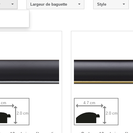
r
Largeur de baguette
Style
 - 6 sur 6.
7 cm
4.7 cm
2.0 cm
2.0 cm