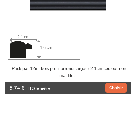
2.1 cm
1.6 cm
Pack par 12m, bois profil arrondi largeur 2.1cm couleur noir
mat filet...
5,74 €
Choisir
(TTC) le mètre