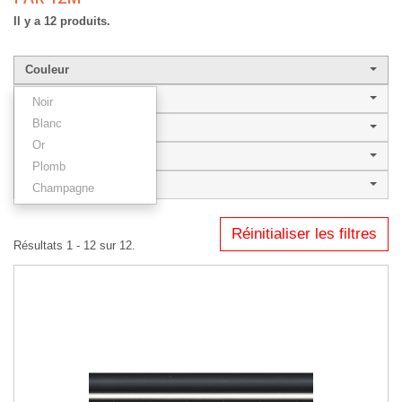
Il y a 12 produits.
Couleur
Largeur de baguette
Noir
Blanc
Style
Or
NAOS
Plomb
Type
Champagne
Réinitialiser les filtres
Résultats 1 - 12 sur 12.