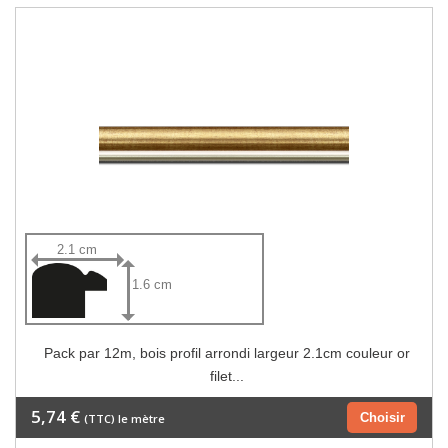
2.1 cm
1.6 cm
Pack par 12m, bois profil arrondi largeur 2.1cm couleur or
filet...
5,74 €
Choisir
(TTC) le mètre