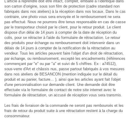
L'article à reprendre doit être intact, complet, emballé à l’identique dans
son carton d’origine, sous son film de protection (cadre standard non
fabriqués dans nos ateliers) à la réception dans nos locaux. Dans le cas
contraire, une photo vous sera envoyée et le remboursement ne sera
pas effectué. Nous ne pourrons être tenus responsable en cas de casse
par le transporteur choisit par le client, pour le retour produit. Le client
dispose d'un délai de 14 jours à compter de la date de réception du
colis, pour se rétracter à l'aide du formulaire de rétractation. Le retour
des produits pour échange ou remboursement doit intervenir dans un
délais de 14 jours à compter de la notification de la rétractation au
vendeur. Tous les articles peuvent faire l'objet d'un droit de rétractation,
par échange, ou remboursement, excepté les encadrements (références
commençant par "e" ou par "a" et suivi de 5 chiffres. Ex : a74512),
sous-verre d'Art et châssis nus, passe partout fabriqués à vos mesures
dans nos ateliers de BESANCON (mention indiquée sur le détail du
produit et au panier, facture… ), ainsi que les articles ayant fait l'objet
d'une personnalisation sur demande client. Une demande doit être
effectuée via le formulaire de contact de notre site internet avec le
formulaire de rétractation, un accusé de réception vous sera transmis.
Les frais de livraison de la commande ne seront pas remboursés et les
frais de retour du produit suite à une rétractation restent à la charge du
consommateur.