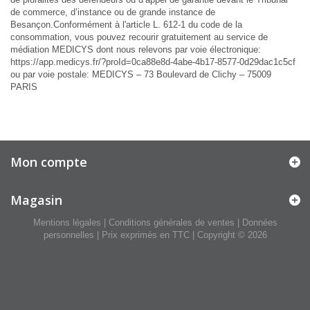
de commerce, d’instance ou de grande instance de
Besançon.Conformément à l'article L. 612-1 du code de la
consommation, vous pouvez recourir gratuitement au service de
médiation MEDICYS dont nous relevons par voie électronique:
https://app.medicys.fr/?proId=0ca88e8d-4abe-4b17-8577-0d29dac1c5cf
ou par voie postale: MEDICYS – 73 Boulevard de Clichy – 75009
PARIS
Mon compte
Magasin
Mentions légales
|
Conditions générales de ventes
|
Données
personnelles
| Prix exprimés en TTC | Copyright © 2026