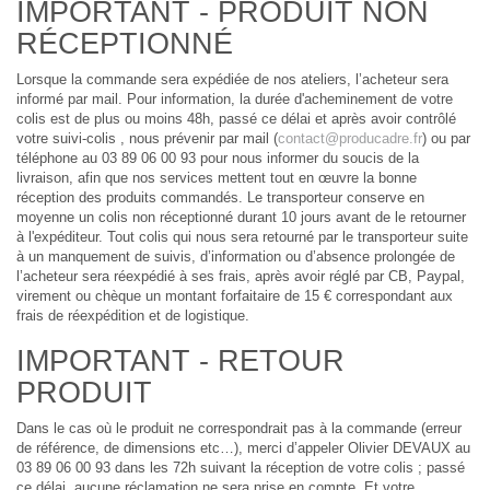
IMPORTANT - PRODUIT NON
RÉCEPTIONNÉ
Lorsque la commande sera expédiée de nos ateliers, l’acheteur sera
informé par mail. Pour information, la durée d'acheminement de votre
colis est de plus ou moins 48h, passé ce délai et après avoir contrôlé
votre suivi-colis , nous prévenir par mail (
contact@producadre.fr
) ou par
téléphone au 03 89 06 00 93 pour nous informer du soucis de la
livraison, afin que nos services mettent tout en œuvre la bonne
réception des produits commandés. Le transporteur conserve en
moyenne un colis non réceptionné durant 10 jours avant de le retourner
à l'expéditeur. Tout colis qui nous sera retourné par le transporteur suite
à un manquement de suivis, d’information ou d’absence prolongée de
l’acheteur sera réexpédié à ses frais, après avoir réglé par CB, Paypal,
virement ou chèque un montant forfaitaire de 15 € correspondant aux
frais de réexpédition et de logistique.
IMPORTANT - RETOUR
PRODUIT
Dans le cas où le produit ne correspondrait pas à la commande (erreur
de référence, de dimensions etc…), merci d’appeler Olivier DEVAUX au
03 89 06 00 93 dans les 72h suivant la réception de votre colis ; passé
ce délai, aucune réclamation ne sera prise en compte. Et votre