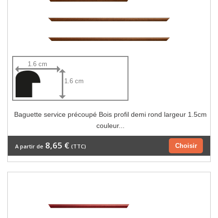
1.6 cm
1.6 cm
Baguette service précoupé Bois profil demi rond largeur 1.5cm
couleur...
8,65 €
Choisir
A partir de
(TTC)