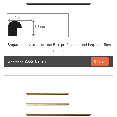
1.5 cm
1.5 cm
Baguette service précoupé Bois profil demi rond largeur 1.5cm
couleur...
8,62 €
Choisir
A partir de
(TTC)