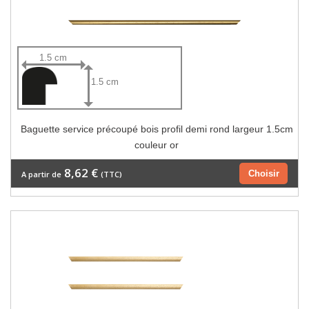
1.5 cm
1.5 cm
Baguette service précoupé bois profil demi rond largeur 1.5cm
couleur or
8,62 €
Choisir
A partir de
(TTC)