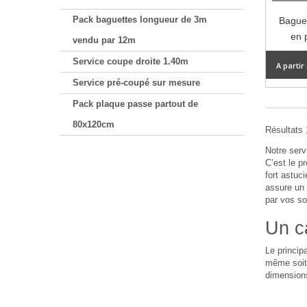
Pack baguettes longueur de 3m
Baguet
en 
vendu par 12m
Service coupe droite 1.40m
A partir
Service pré-coupé sur mesure
Pack plaque passe partout de
80x120cm
Résultats 1
Notre ser
C’est le p
fort astuc
assure un 
par vos so
Un c
Le princip
même soit 
dimensions