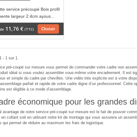
te service précoupé Bois profil
pente largeur 2.4cm ayous...
11,76 €
Choisir
 de
(TTC)
 - 1 sur 1.
vice pré-coupé sur mesure vous permet de commander votre cadre non assemb
roduit idéal si vous voulez assembler vous-même votre encadrement. Il est 
ieux et simple du cadre par chevilles. Une vidéo très explicite est à votre dispo
assemblage parfait et rapide de votre cadre digne d’un professionnel. Cette 
ins est éligible à ce mode d’assemblage.
adre économique pour les grandes d
al avantage de notre service pré-coupé sur mesure est le fait de pouvoir c
en collant soit en utilisant notre kit de montage qui vous assurera un assembl
 qui permet de réduire au maximum les frais de logistique.