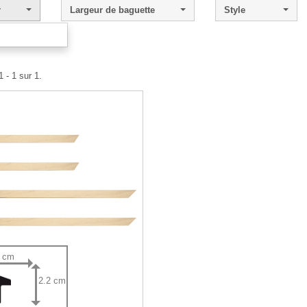
r
Largeur de baguette
Style
l
 - 1 sur 1.
4 cm
2.2 cm