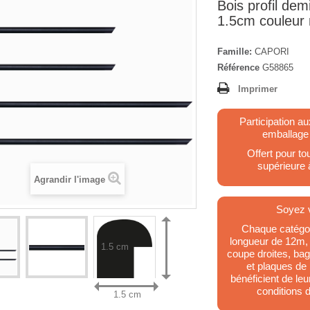
Bois profil dem
1.5cm couleur 
Famille:
CAPORI
Référence
G58865
Imprimer
Participation au
emballage
Offert pour 
supérieure
Agrandir l'image
Soyez v
Chaque catégor
longueur de 12m,
1.5 cm
coupe droites, ba
et plaques de
bénéficient de le
conditions d
1.5 cm