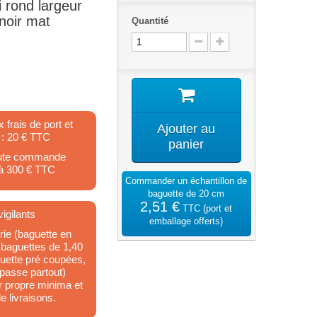
i rond largeur
noir mat
Quantité
x frais de port et
Ajouter au
 : 20 € TTC
panier
toute commande
 à 300 € TTC
Commander un échantillon de
baguette de 20 cm
2,51 €
TTC
(port et
igilants
emballage offerts)
ie (baguette en
 baguettes de 1,40
guette pré coupées,
 passe partout)
ur propre minima et
e livraisons.