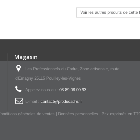
Voir les autres produits de cette 
Magasin
Les Professionnels du Cadre, Zone artisanale, route
d'Emagny 25115 Pouilley-les-Vignes
Appelez-nous au :
03 89 06 00 93
E-mail :
contact@producadre.fr
onditions générales de ventes
|
Données personnelles
| Prix exprimés en TT