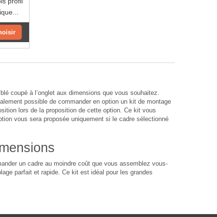
s profil
ique...
hoisir
lé coupé à l’onglet aux dimensions que vous souhaitez.
également possible de commander en option un kit de montage
sition lors de la proposition de cette option. Ce kit vous
option vous sera proposée uniquement si le cadre sélectionné
imensions
ommander un cadre au moindre coût que vous assemblez vous-
age parfait et rapide. Ce kit est idéal pour les grandes