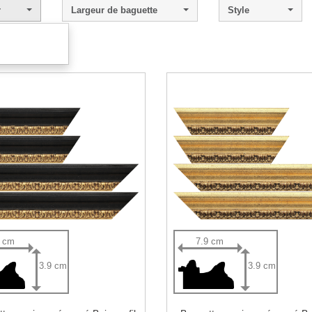
r
Largeur de baguette
Style
 - 2 sur 2.
9 cm
7.9 cm
3.9 cm
3.9 cm