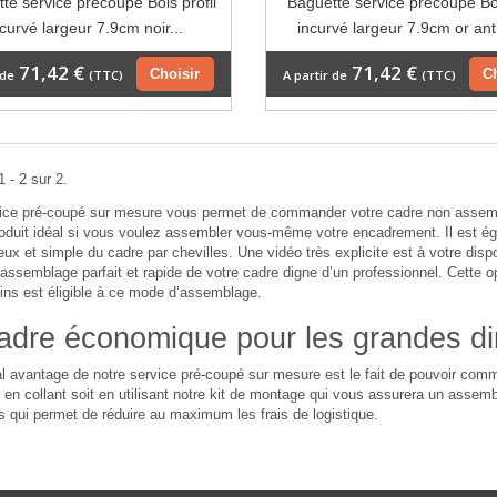
te service précoupé Bois profil
Baguette service précoupé Boi
ncurvé largeur 7.9cm noir...
incurvé largeur 7.9cm or ant
71,42 €
71,42 €
Choisir
C
 de
(TTC)
A partir de
(TTC)
 - 2 sur 2.
vice pré-coupé sur mesure vous permet de commander votre cadre non assemb
roduit idéal si vous voulez assembler vous-même votre encadrement. Il est 
ieux et simple du cadre par chevilles. Une vidéo très explicite est à votre dispo
assemblage parfait et rapide de votre cadre digne d’un professionnel. Cette 
ins est éligible à ce mode d’assemblage.
adre économique pour les grandes d
al avantage de notre service pré-coupé sur mesure est le fait de pouvoir c
en collant soit en utilisant notre kit de montage qui vous assurera un assembl
 qui permet de réduire au maximum les frais de logistique.