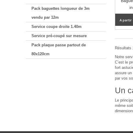
Baguet
i
Pack baguettes longueur de 3m
vendu par 12m
A partir
Service coupe droite 1.40m
Service pré-coupé sur mesure
Pack plaque passe partout de
Résultats 1
80x120cm
Notre ser
C’est le p
fort astuc
assure un 
par vos so
Un c
Le princip
même soit 
dimensions