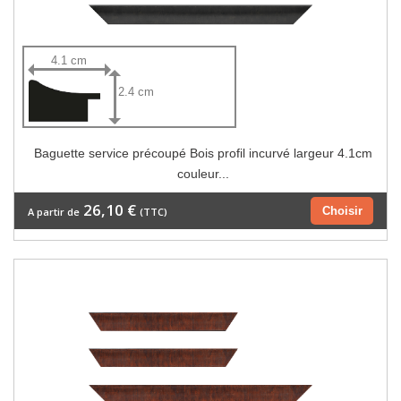
4.1 cm
2.4 cm
Baguette service précoupé Bois profil incurvé largeur 4.1cm
couleur...
26,10 €
Choisir
A partir de
(TTC)