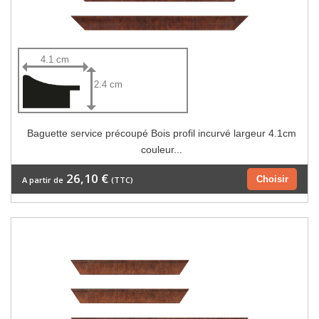
4.1 cm
2.4 cm
Baguette service précoupé Bois profil incurvé largeur 4.1cm
couleur...
26,10 €
Choisir
A partir de
(TTC)