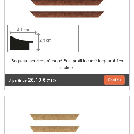
4.1 cm
2.4 cm
Baguette service précoupé Bois profil incurvé largeur 4.1cm
couleur...
26,10 €
Choisir
A partir de
(TTC)