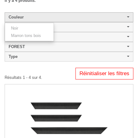
Il y a 4 produits.
Couleur
Largeur de baguette
Noir
Marron tons bois
Style
FOREST
Type
Réinitialiser les filtres
Résultats 1 - 4 sur 4.