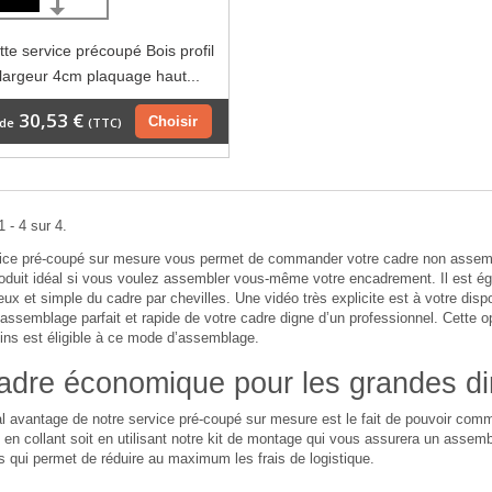
te service précoupé Bois profil
 largeur 4cm plaquage haut...
30,53 €
Choisir
 de
(TTC)
 - 4 sur 4.
vice pré-coupé sur mesure vous permet de commander votre cadre non assemb
roduit idéal si vous voulez assembler vous-même votre encadrement. Il est 
ieux et simple du cadre par chevilles. Une vidéo très explicite est à votre dispo
assemblage parfait et rapide de votre cadre digne d’un professionnel. Cette 
ins est éligible à ce mode d’assemblage.
adre économique pour les grandes d
al avantage de notre service pré-coupé sur mesure est le fait de pouvoir c
en collant soit en utilisant notre kit de montage qui vous assurera un assembl
 qui permet de réduire au maximum les frais de logistique.