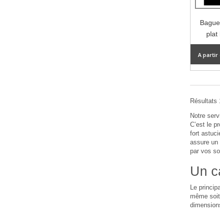
Baguet
plat
A partir
Résultats 1
Notre ser
C’est le p
fort astuc
assure un 
par vos so
Un c
Le princip
même soit 
dimensions