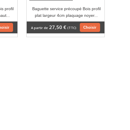
s profil
Baguette service précoupé Bois profil
aut...
plat largeur 4cm plaquage noyer...
27,50 €
hoisir
Choisir
A partir de
(TTC)