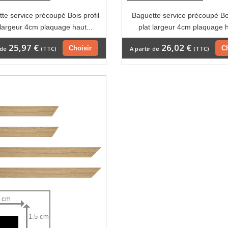
te service précoupé Bois profil
Baguette service précoupé Boi
 largeur 4cm plaquage haut...
plat largeur 4cm plaquage h
25,97 €
26,02 €
Choisir
C
 de
(TTC)
A partir de
(TTC)
0 cm
1.5 cm