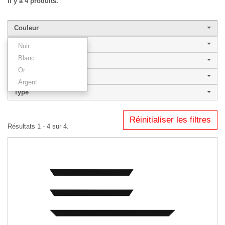
Il y a 4 produits.
Couleur
Largeur de baguette
Noir
Blanc
Style
Or
FUJI
Argent
Type
Réinitialiser les filtres
Résultats 1 - 4 sur 4.