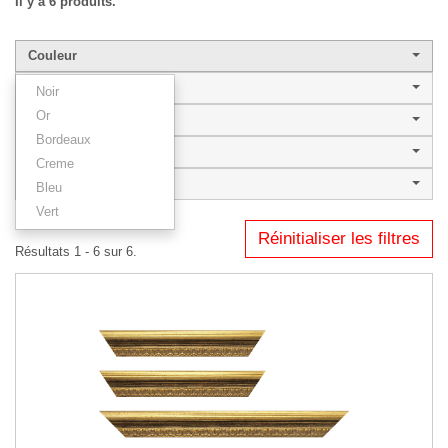
Il y a 6 produits.
Couleur
Largeur de baguette
Noir
Or
Style
Bordeaux
BILBAO
Creme
Type
Bleu
Vert
Réinitialiser les filtres
Résultats 1 - 6 sur 6.