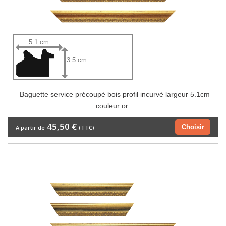
5.1 cm
3.5 cm
Baguette service précoupé bois profil incurvé largeur 5.1cm
couleur or...
45,50 €
Choisir
A partir de
(TTC)