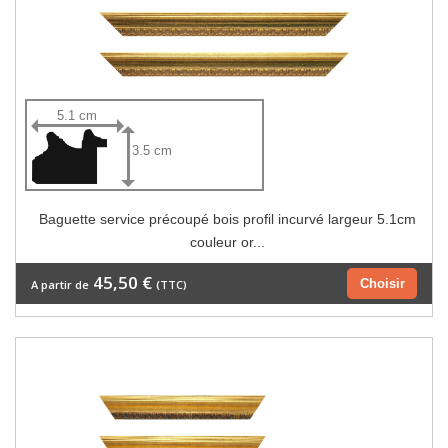
5.1 cm
3.5 cm
Baguette service précoupé bois profil incurvé largeur 5.1cm
couleur or...
45,50 €
Choisir
A partir de
(TTC)