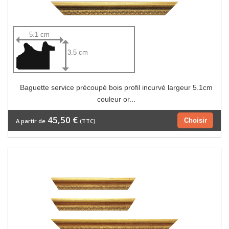
5.1 cm
3.5 cm
Baguette service précoupé bois profil incurvé largeur 5.1cm
couleur or...
45,50 €
Choisir
A partir de
(TTC)