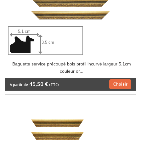
5.1 cm
3.5 cm
Baguette service précoupé bois profil incurvé largeur 5.1cm
couleur or...
45,50 €
Choisir
A partir de
(TTC)