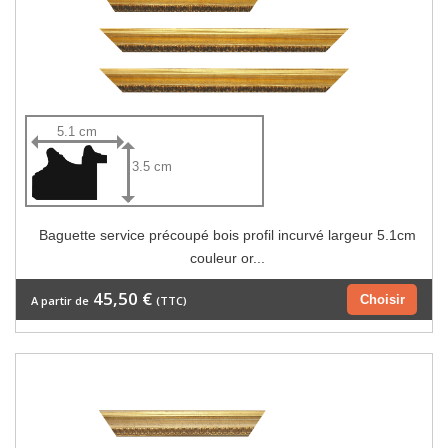
5.1 cm
3.5 cm
Baguette service précoupé bois profil incurvé largeur 5.1cm
couleur or...
45,50 €
Choisir
A partir de
(TTC)