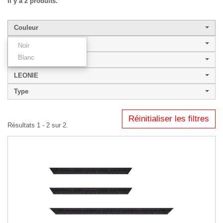
Il y a 2 produits.
Couleur
Largeur de baguette
Noir
Blanc
Style
LEONIE
Type
Réinitialiser les filtres
Résultats 1 - 2 sur 2.