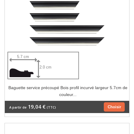
5.7 cm
2.0 cm
Baguette service précoupé Bois profil incurvé largeur 5.7cm de
couleur...
19,04 €
Choisir
A partir de
(TTC)