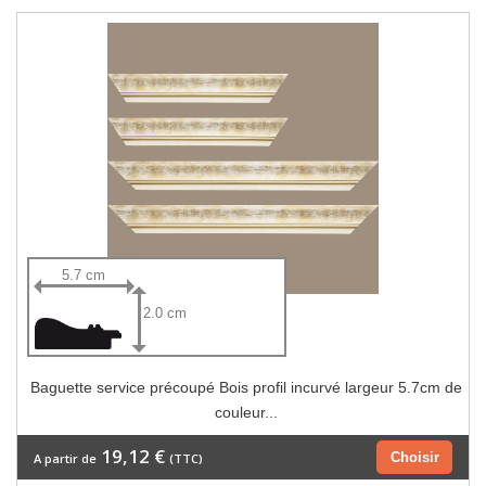
5.7 cm
2.0 cm
Baguette service précoupé Bois profil incurvé largeur 5.7cm de
couleur...
19,12 €
Choisir
A partir de
(TTC)