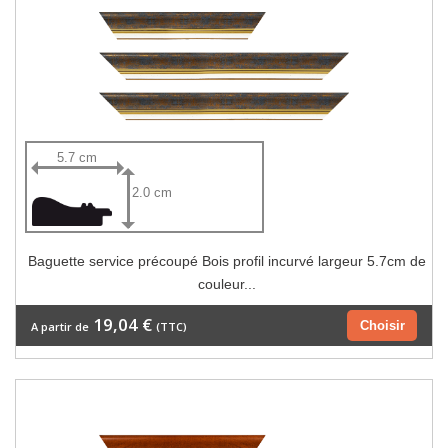
5.7 cm
2.0 cm
Baguette service précoupé Bois profil incurvé largeur 5.7cm de
couleur...
19,04 €
Choisir
A partir de
(TTC)