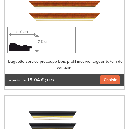
5.7 cm
2.0 cm
Baguette service précoupé Bois profil incurvé largeur 5.7cm de
couleur...
19,04 €
Choisir
A partir de
(TTC)