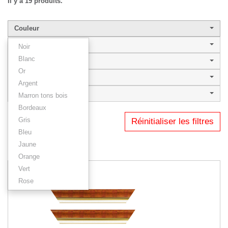
Il y a 19 produits.
Couleur
Largeur de baguette
Noir
Blanc
Style
Or
MAESTRO
Argent
Type
Marron tons bois
Bordeaux
Gris
Réinitialiser les filtres
1
2
Bleu
Jaune
Résultats 1 - 12 sur 19.
Orange
Vert
Rose