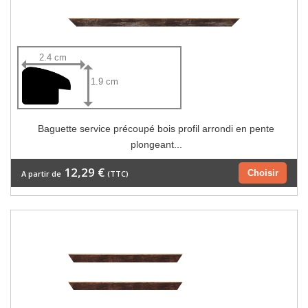
2.4 cm
1.9 cm
Baguette service précoupé bois profil arrondi en pente
plongeant...
12,29 €
Choisir
A partir de
(TTC)