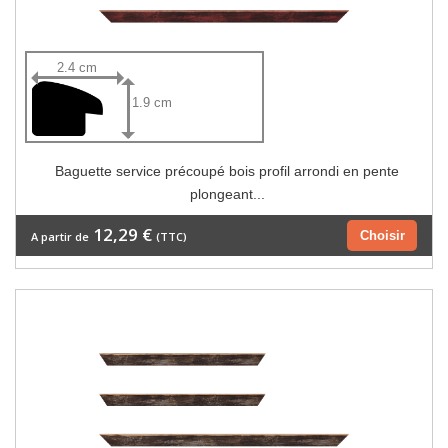
2.4 cm
1.9 cm
Baguette service précoupé bois profil arrondi en pente
plongeant...
12,29 €
Choisir
A partir de
(TTC)