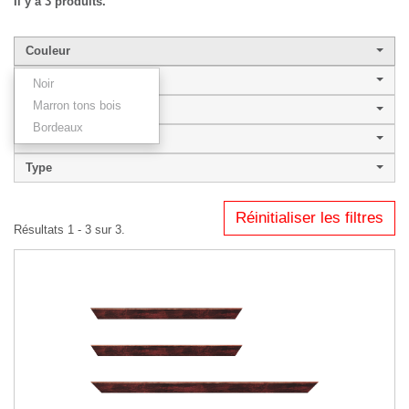
Il y a 3 produits.
Couleur
Largeur de baguette
Noir
Marron tons bois
Style
Bordeaux
ANTARES
Type
Réinitialiser les filtres
Résultats 1 - 3 sur 3.