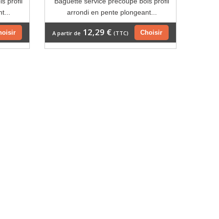
s profil
Baguette service précoupé bois profil
t...
arrondi en pente plongeant...
12,29 €
hoisir
Choisir
A partir de
(TTC)