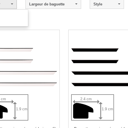
r
Largeur de baguette
Style
 - 4 sur 4.
4 cm
2.4 cm
1.9 cm
1.9 cm