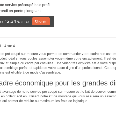
te service précoupé bois profil
rondi en pente plongeant...
12,34 €
Choisir
 de
(TTC)
 - 4 sur 4.
vice pré-coupé sur mesure vous permet de commander votre cadre non assemb
roduit idéal si vous voulez assembler vous-même votre encadrement. Il est 
ieux et simple du cadre par chevilles. Une vidéo très explicite est à votre dispo
assemblage parfait et rapide de votre cadre digne d’un professionnel. Cette 
ins est éligible à ce mode d’assemblage.
adre économique pour les grandes d
al avantage de notre service pré-coupé sur mesure est le fait de pouvoir c
en collant soit en utilisant notre kit de montage qui vous assurera un assembl
 qui permet de réduire au maximum les frais de logistique.