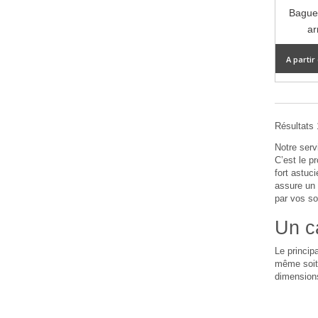
Baguet
ar
A partir
Résultats 1
Notre ser
C’est le p
fort astuc
assure un 
par vos so
Un c
Le princip
même soit 
dimensions