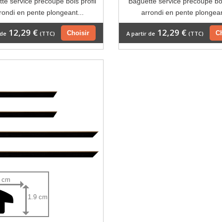
te service précoupé bois profil
Baguette service précoupé boi
rondi en pente plongeant...
arrondi en pente plongean
12,29 €
12,29 €
Choisir
C
 de
(TTC)
A partir de
(TTC)
4 cm
1.9 cm