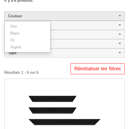
Il y a 6 produits.
Couleur
Largeur de baguette
Noir
Blanc
Style
Or
PLATINIUM
Argent
Type
Réinitialiser les filtres
Résultats 1 - 6 sur 6.