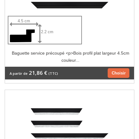
4.5 cm
2.2 cm
Baguette service précoupé <p>Bois profil plat largeur 4.5cm
couleur...
21,86 €
Choisir
A partir de
(TTC)