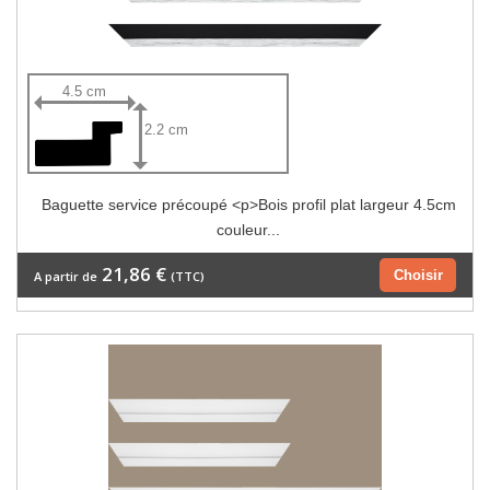
4.5 cm
2.2 cm
Baguette service précoupé <p>Bois profil plat largeur 4.5cm
couleur...
21,86 €
Choisir
A partir de
(TTC)