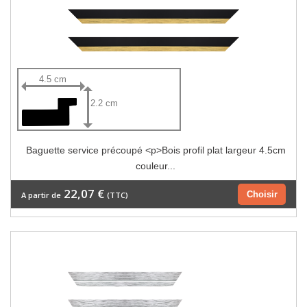
4.5 cm
2.2 cm
Baguette service précoupé <p>Bois profil plat largeur 4.5cm
couleur...
22,07 €
Choisir
A partir de
(TTC)