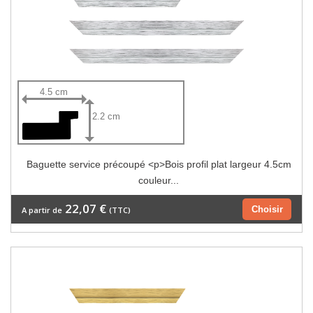
4.5 cm
2.2 cm
Baguette service précoupé <p>Bois profil plat largeur 4.5cm
couleur...
22,07 €
Choisir
A partir de
(TTC)