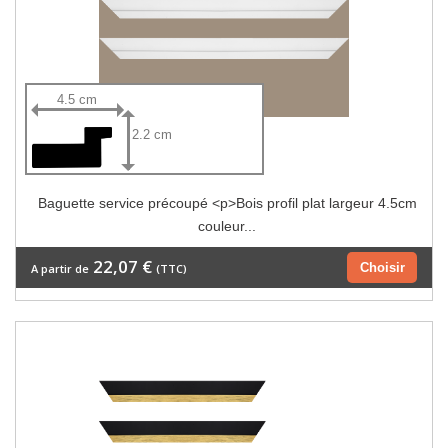
4.5 cm
2.2 cm
Baguette service précoupé <p>Bois profil plat largeur 4.5cm
couleur...
22,07 €
Choisir
A partir de
(TTC)