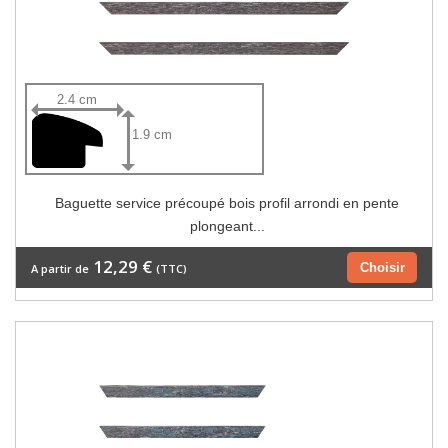
2.4 cm
1.9 cm
Baguette service précoupé bois profil arrondi en pente
plongeant...
12,29 €
Choisir
A partir de
(TTC)