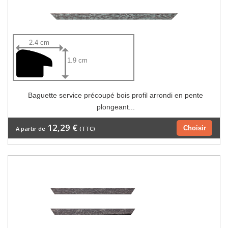
2.4 cm
1.9 cm
Baguette service précoupé bois profil arrondi en pente
plongeant...
12,29 €
Choisir
A partir de
(TTC)