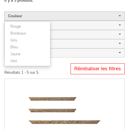
Il y a 5 produits.
Couleur
Largeur de baguette
Rouge
Bordeaux
Style
Gris
FLAVIA
Bleu
Type
Jaune
Vert
Réinitialiser les filtres
Résultats 1 - 5 sur 5.