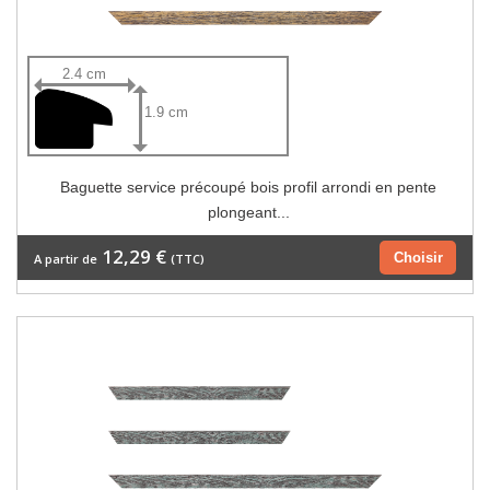
2.4 cm
1.9 cm
Baguette service précoupé bois profil arrondi en pente
plongeant...
12,29 €
Choisir
A partir de
(TTC)