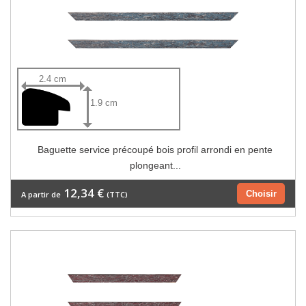
2.4 cm
1.9 cm
Baguette service précoupé bois profil arrondi en pente
plongeant...
12,34 €
Choisir
A partir de
(TTC)