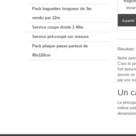
Baguet
incur
Pack baguettes longueur de 3m
vendu par 12m
A partir
Service coupe droite 1.40m
Service pré-coupé sur mesure
Pack plaque passe partout de
Résultats 1
80x120cm
Notre ser
C’est le p
fort astuc
assure un 
par vos so
Un c
Le princip
même soit 
dimensions