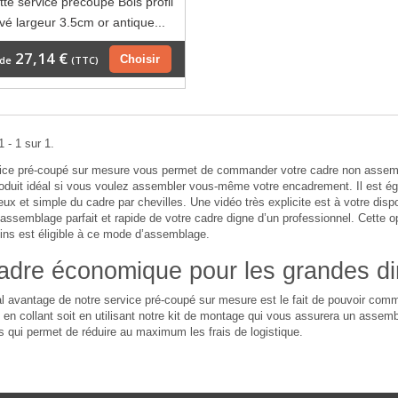
te service précoupé Bois profil
vé largeur 3.5cm or antique...
27,14 €
Choisir
 de
(TTC)
 - 1 sur 1.
vice pré-coupé sur mesure vous permet de commander votre cadre non assemb
roduit idéal si vous voulez assembler vous-même votre encadrement. Il est 
ieux et simple du cadre par chevilles. Une vidéo très explicite est à votre dispo
assemblage parfait et rapide de votre cadre digne d’un professionnel. Cette 
ins est éligible à ce mode d’assemblage.
adre économique pour les grandes d
al avantage de notre service pré-coupé sur mesure est le fait de pouvoir c
en collant soit en utilisant notre kit de montage qui vous assurera un assembl
 qui permet de réduire au maximum les frais de logistique.