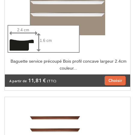
2.4 cm
1.6 cm
Baguette service précoupé Bois profil concave largeur 2.4cm
couleur...
11,81 €
Choisir
A partir de
(TTC)