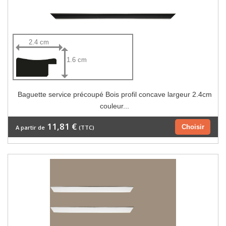
2.4 cm
1.6 cm
Baguette service précoupé Bois profil concave largeur 2.4cm
couleur...
11,81 €
Choisir
A partir de
(TTC)