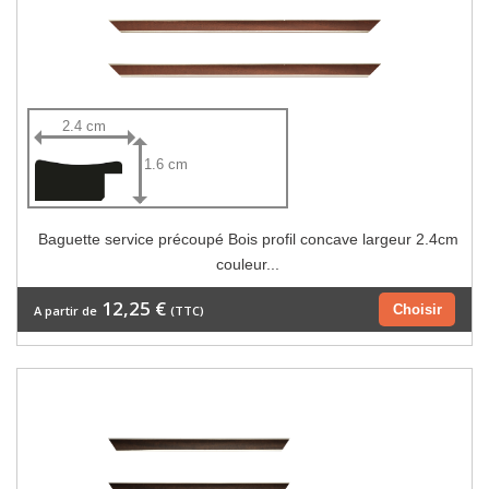
2.4 cm
1.6 cm
Baguette service précoupé Bois profil concave largeur 2.4cm
couleur...
12,25 €
Choisir
A partir de
(TTC)