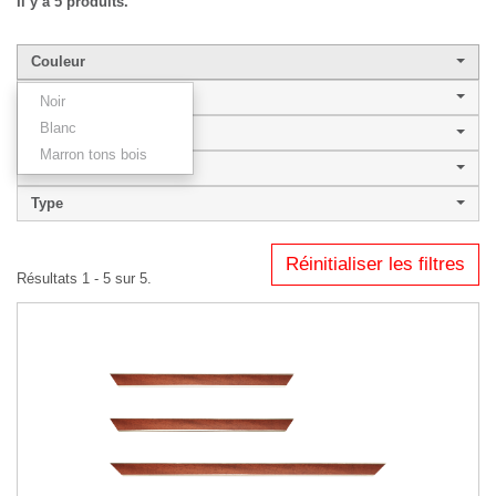
Il y a 5 produits.
Couleur
Largeur de baguette
Noir
Blanc
Style
Marron tons bois
XERES
Type
Réinitialiser les filtres
Résultats 1 - 5 sur 5.