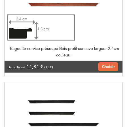
2.4 cm
1.6 cm
Baguette service précoupé Bois profil concave largeur 2.4cm
couleur...
11,81 €
Choisir
A partir de
(TTC)