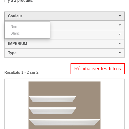
Il y a 2 produits.
Couleur
Largeur de baguette
Noir
Blanc
Style
IMPERIUM
Type
Réinitialiser les filtres
Résultats 1 - 2 sur 2.