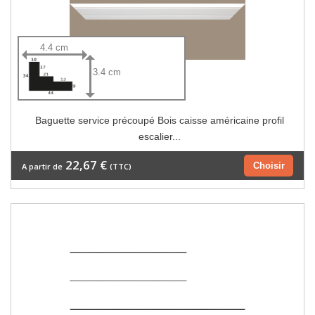
4.4 cm
3.4 cm
Baguette service précoupé Bois caisse américaine profil
escalier...
22,67 €
Choisir
A partir de
(TTC)