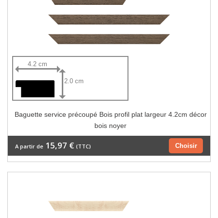
4.2 cm
2.0 cm
Baguette service précoupé Bois profil plat largeur 4.2cm décor
bois noyer
15,97 €
Choisir
A partir de
(TTC)