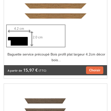
4.2 cm
2.0 cm
Baguette service précoupé Bois profil plat largeur 4.2cm décor
bois...
15,97 €
Choisir
A partir de
(TTC)