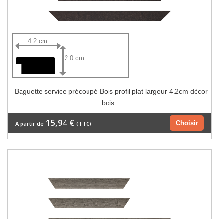
4.2 cm
2.0 cm
Baguette service précoupé Bois profil plat largeur 4.2cm décor
bois...
15,94 €
Choisir
A partir de
(TTC)