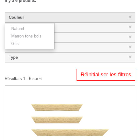
Il y a 6 produits.
Couleur
Largeur de baguette
Naturel
Marron tons bois
Style
Gris
NATURA 40.20
Type
Réinitialiser les filtres
Résultats 1 - 6 sur 6.