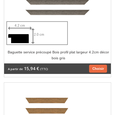
4.2 cm
2.0 cm
Baguette service précoupé Bois profil plat largeur 4.2cm décor
bois gris
15,94 €
Choisir
A partir de
(TTC)