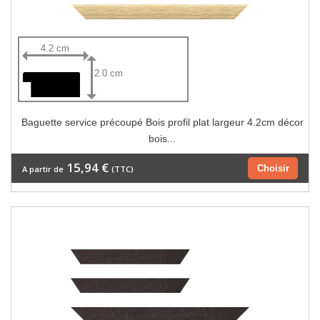
4.2 cm
2.0 cm
Baguette service précoupé Bois profil plat largeur 4.2cm décor
bois...
15,94 €
Choisir
A partir de
(TTC)