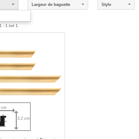
r
Largeur de baguette
Style
l
 - 1 sur 1.
5 cm
3.2 cm