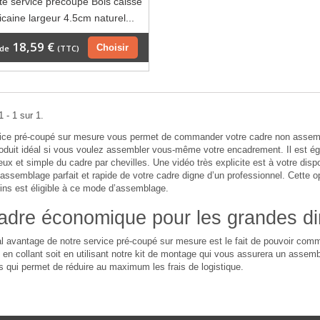
te service précoupé Bois caisse
caine largeur 4.5cm naturel...
18,59 €
Choisir
 de
(TTC)
 - 1 sur 1.
vice pré-coupé sur mesure vous permet de commander votre cadre non assemb
roduit idéal si vous voulez assembler vous-même votre encadrement. Il est 
ieux et simple du cadre par chevilles. Une vidéo très explicite est à votre dispo
assemblage parfait et rapide de votre cadre digne d’un professionnel. Cette 
ins est éligible à ce mode d’assemblage.
adre économique pour les grandes d
al avantage de notre service pré-coupé sur mesure est le fait de pouvoir c
en collant soit en utilisant notre kit de montage qui vous assurera un assembl
 qui permet de réduire au maximum les frais de logistique.