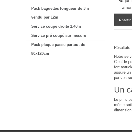
Baguet
améri
Pack baguettes longueur de 3m
vendu par 12m
A partir
Service coupe droite 1.40m
Service pré-coupé sur mesure
Pack plaque passe partout de
Résultats 1
80x120cm
Notre ser
C’est le p
fort astuc
assure un 
par vos so
Un c
Le princip
même soit 
dimensions