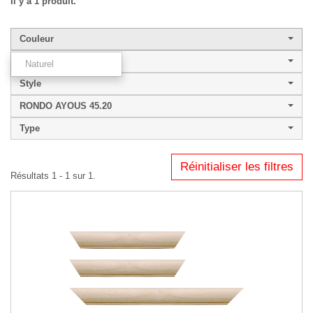
Il y a 1 produit.
Couleur
Largeur de baguette
Naturel
Style
RONDO AYOUS 45.20
Type
Réinitialiser les filtres
Résultats 1 - 1 sur 1.