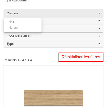
Il y a 4 produits.
Couleur
Largeur de baguette
Noir
Naturel
Style
ESSENTIA 40.15
Type
Réinitialiser les filtres
Résultats 1 - 4 sur 4.