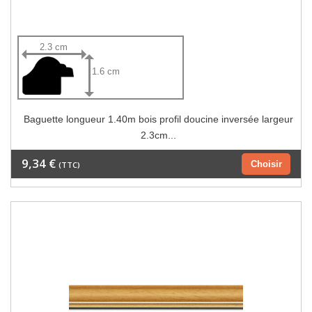
2.3 cm
1.6 cm
Baguette longueur 1.40m bois profil doucine inversée largeur
2.3cm...
9,34 €
Choisir
(TTC)