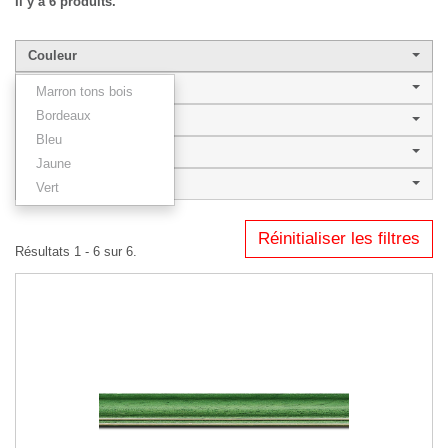
Il y a 6 produits.
Couleur
Largeur de baguette
Marron tons bois
Bordeaux
Style
Bleu
PALOMA
Jaune
Type
Vert
Réinitialiser les filtres
Résultats 1 - 6 sur 6.