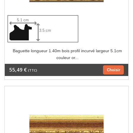
5.1 cm
3.5 cm
Baguette longueur 1.40m bois profil incurvé largeur 5.1cm
couleur or...
55,49 €
Choisir
(TTC)