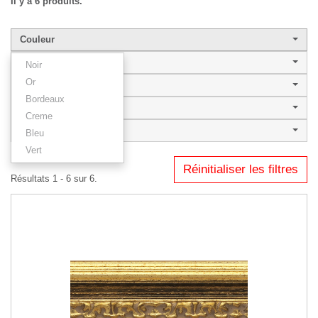
Il y a 6 produits.
Couleur
Largeur de baguette
Noir
Or
Style
Bordeaux
BILBAO
Creme
Type
Bleu
Vert
Réinitialiser les filtres
Résultats 1 - 6 sur 6.