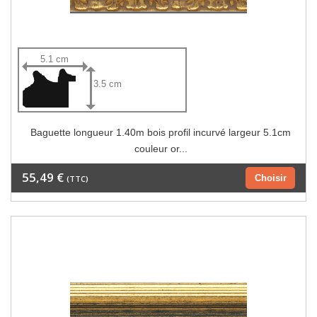
5.1 cm
3.5 cm
Baguette longueur 1.40m bois profil incurvé largeur 5.1cm
couleur or...
55,49 €
Choisir
(TTC)