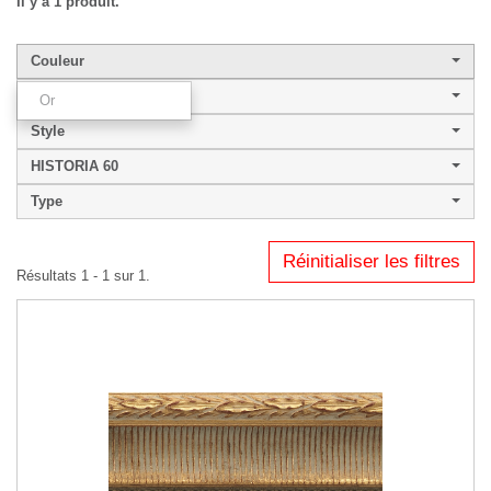
Il y a 1 produit.
Couleur
Largeur de baguette
Or
Style
HISTORIA 60
Type
Réinitialiser les filtres
Résultats 1 - 1 sur 1.