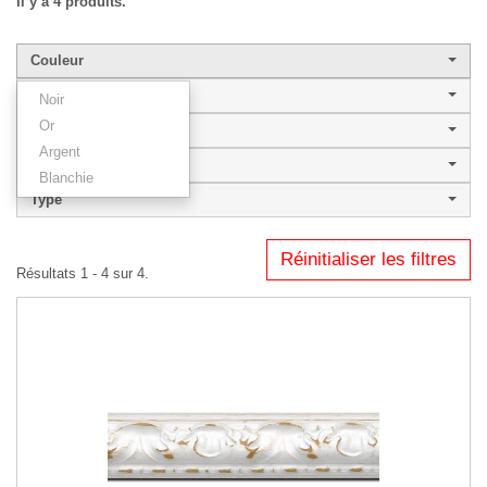
Il y a 4 produits.
Couleur
Largeur de baguette
Noir
Or
Style
Argent
SYRACUSE
Blanchie
Type
Réinitialiser les filtres
Résultats 1 - 4 sur 4.