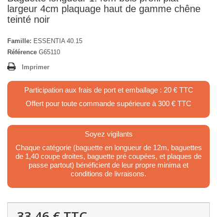
largeur 4cm plaquage haut de gamme chêne
teinté noir
Famille:
ESSENTIA 40.15
Référence
G65110
Imprimer
Participation aux frais de port et emballage : 20 € TTC
Offert pour toute commande supérieure à 300 € TTC
Soyez vigilants
Chaque catégorie (baguette en longueur de 12m, baguettes
de 1,40 coupe droites, baguette pré coupées, et plaques de
passe partout) bénéficient de leur propre minima et
conditions de livraisons.
33,46 €
TTC