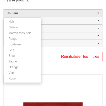
Il y a 14 produits.
Couleur
Largeur de baguette
Noir
Naturel
Style
Marron tons bois
STACY
Rouge
Type
Bordeaux
Gris
Bleu
Réinitialiser les filtres
1
2
Jaune
Orange
Résultats 1 - 12 sur 14.
Vert
Rose