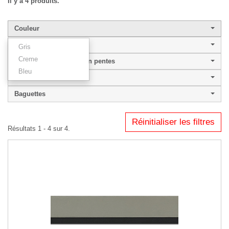
Il y a 4 produits.
Couleur
Largeur de baguette
Gris
Creme
Couleur profil plat ou en pentes
Bleu
DENVER
Baguettes
Réinitialiser les filtres
Résultats 1 - 4 sur 4.