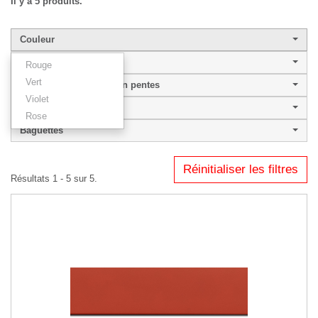
Il y a 5 produits.
Couleur
Largeur de baguette
Rouge
Vert
Couleur profil plat ou en pentes
Violet
ACTUA
Rose
Baguettes
Réinitialiser les filtres
Résultats 1 - 5 sur 5.